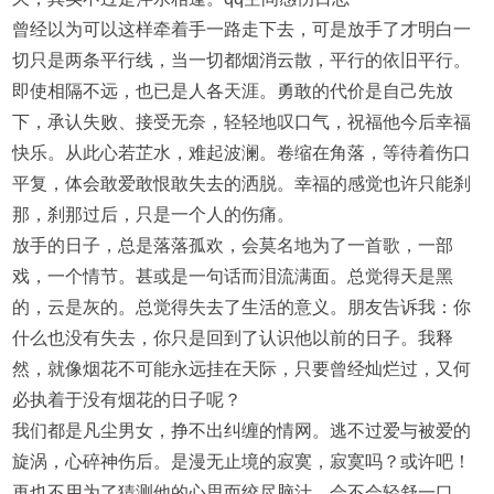
曾经以为可以这样牵着手一路走下去，可是放手了才明白一
切只是两条平行线，当一切都烟消云散，平行的依旧平行。
即使相隔不远，也已是人各天涯。勇敢的代价是自己先放
下，承认失败、接受无奈，轻轻地叹口气，祝福他今后幸福
快乐。从此心若芷水，难起波澜。卷缩在角落，等待着伤口
平复，体会敢爱敢恨敢失去的洒脱。幸福的感觉也许只能刹
那，刹那过后，只是一个人的伤痛。
放手的日子，总是落落孤欢，会莫名地为了一首歌，一部
戏，一个情节。甚或是一句话而泪流满面。总觉得天是黑
的，云是灰的。总觉得失去了生活的意义。朋友告诉我：你
什么也没有失去，你只是回到了认识他以前的日子。我释
然，就像烟花不可能永远挂在天际，只要曾经灿烂过，又何
必执着于没有烟花的日子呢？
我们都是凡尘男女，挣不出纠缠的情网。逃不过爱与被爱的
旋涡，心碎神伤后。是漫无止境的寂寞，寂寞吗？或许吧！
再也不用为了猜测他的心思而绞尽脑汁，会不会轻舒一口