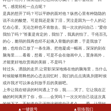
气，感觉轻松一点点呢？
是真的想开了吗？可以平静的面对他？纵然心里有种隐隐的
说不出的酸楚。可是我还是落了泪，哭泣是因为一个人的记
忆在心里。无论怎样也不肯散去。我一次次的问自己：“爱你
我怕了吗？”答案是肯定的，我怕了，我真的怕了。千疮百孔
的心，脆弱的我再也经不起痛入骨髓的折磨，于是我放了
她，也给自己放了一条生路。把他凝成一幅画，深深的刻在
脑海里……看着，想着，可是不会在做画中人，置身画外，
才能更好地欣赏画的美丽，不是吗？
转过头，洒脱的走开,让背影深深地烙在他的脑海里，当什么
时候能够用释然的心态去回忆时，我们的点点滴滴,到那时侯
或许我才可以体会到放手后的美丽吧。
上帝让我在错误的时间遇上了你，我……哭了。它让我在正
确的时间离开了你，你……会哭吗？一次次对自己说这次真
的放下了，不知道自己还能这样骗自己多久……爱，让我好
▲
一键拨号
▲
联络我们
痛。